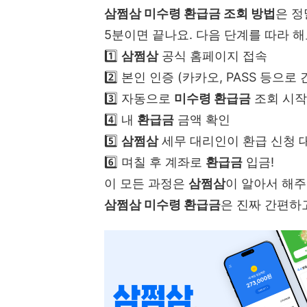
삼쩜삼 미수령 환급금 조회 방법
은 정
5분이면 끝나요. 다음 단계를 따라 해
1️⃣
삼쩜삼
공식 홈페이지 접속
2️⃣ 본인 인증 (카카오, PASS 등으로
3️⃣ 자동으로
미수령 환급금
조회 시작
4️⃣ 내
환급금
금액 확인
5️⃣
삼쩜삼
세무 대리인이 환급 신청 
6️⃣ 며칠 후 계좌로
환급금
입금!
이 모든 과정은
삼쩜삼
이 알아서 해주
삼쩜삼 미수령 환급금
은 진짜 간편하고