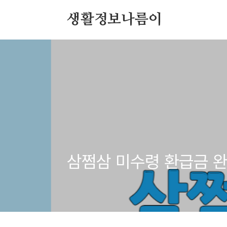
본문 바로가기
생활정보나름이
삼쩜삼 미수령 환급금 완